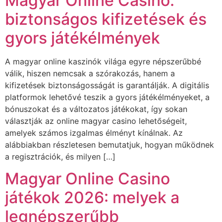
Magyar Online Casino:
biztonságos kifizetések és
gyors játékélmények
A magyar online kaszinók világa egyre népszerűbbé
válik, hiszen nemcsak a szórakozás, hanem a
kifizetések biztonságosságát is garantálják. A digitális
platformok lehetővé teszik a gyors játékélményeket, a
bónuszokat és a változatos játékokat, így sokan
választják az online magyar casino lehetőségeit,
amelyek számos izgalmas élményt kínálnak. Az
alábbiakban részletesen bemutatjuk, hogyan működnek
a regisztrációk, és milyen […]
Magyar Online Casino
játékok 2026: melyek a
legnépszerűbb