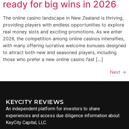
ready for big wins in 2026
The online casino landscape in New Zealand is thriving,
providing players with endless opportunities to explore
real money slots and exciting promotions. As we enter
2026, the competition among online casinos intensifies,
with many offering lucrative welcome bonuses designed
to attract both new and seasoned players, including
those who prefer a new online casino fast […]
Next
→
KEYCITY REVIEWS
An independent platform for investors to share
experiences and access due diligence information about
KeyCity Capital, LLC.